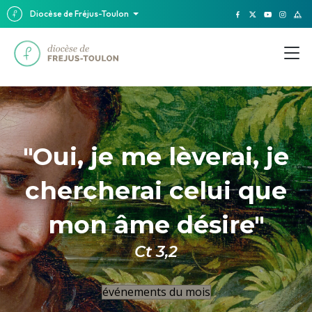
Diocèse de Fréjus-Toulon
"Oui, je me lèverai, je
chercherai celui que
mon âme désire"
Ct 3,2
événements du mois