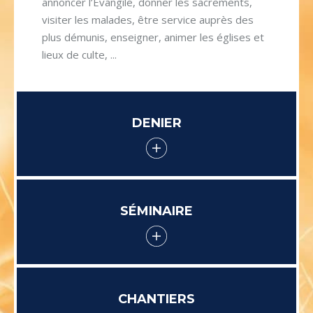
annoncer l’Evangile, donner les sacrements,
visiter les malades, être service auprès des
plus démunis, enseigner, animer les églises et
lieux de culte, ...
DENIER
SÉMINAIRE
CHANTIERS