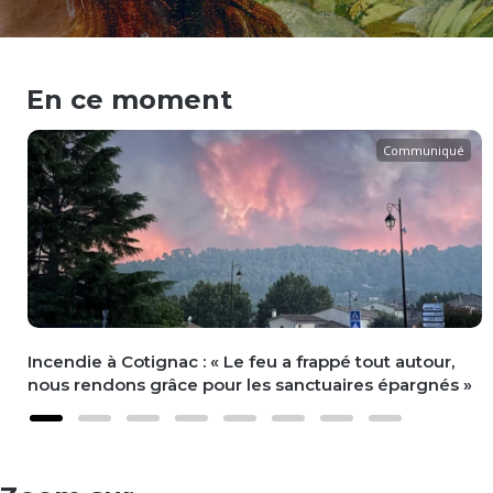
En ce moment
Communiqué
Incendie à Cotignac : « Le feu a frappé tout autour,
nous rendons grâce pour les sanctuaires épargnés »
Slide group 1
Slide group 2
Slide group 3
Slide group 4
Slide group 5
Slide group 6
Slide group 7
Slide group 8