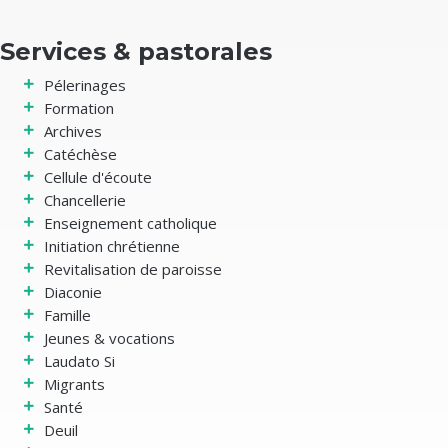
Services & pastorales
Nos équipes vous
Pélerinages
accompagnent au
Formation
Archives
quotidien.
Catéchèse
Cellule d'écoute
Chancellerie
Enseignement catholique
Initiation chrétienne
Revitalisation de paroisse
Diaconie
Famille
Jeunes & vocations
Laudato Si
Migrants
Santé
Deuil