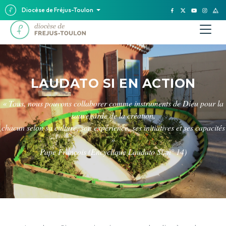
Diocèse de Fréjus-Toulon
LAUDATO SI EN ACTION
« Tous, nous pouvons collaborer comme instruments de Dieu pour la
sauvegarde de la création,
chacun selon sa culture, son expérience, ses initiatives et ses capacités
»
Pape François (Encyclique Laudato Si, n° 14)