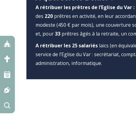
A rétribuer les prêtres
de l’Eglise du Var :
des
220
prêtres en activité, en leur accord
modeste (450 € par mois), une couverture so
et, pour
33
prêtres âgés à la retraite, un c
A rétribuer les
25
salariés
laïcs (en équival
service de l’Eglise du Var : secrétariat, comp
administration, informatique.