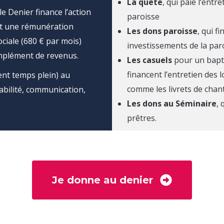
La quête
, qui paie l‘entret
le Denier finance l’action
paroisse
ant une rémunération
Les dons paroisse
, qui f
ciale (680 € par mois)
investissements de la par
omplément de revenus.
Les casuels
pour un bapt
financent l’entretien des l
ent temps plein) au
comme les livrets de chan
tabilité, communication,
Les dons au Séminaire
, 
prêtres.
Je donne au denier