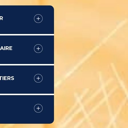
R
AIRE
TIERS