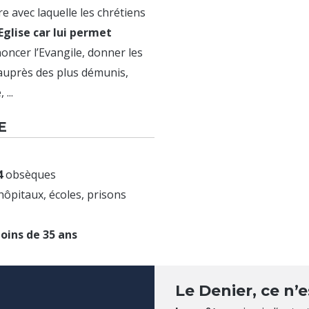
re avec laquelle les chrétiens
’Eglise car lui permet
noncer l’Evangile, donner les
 auprès des plus démunis,
...
E
4
obsèques
hôpitaux, écoles, prisons
oins de 35 ans
Le Denier, ce n’e