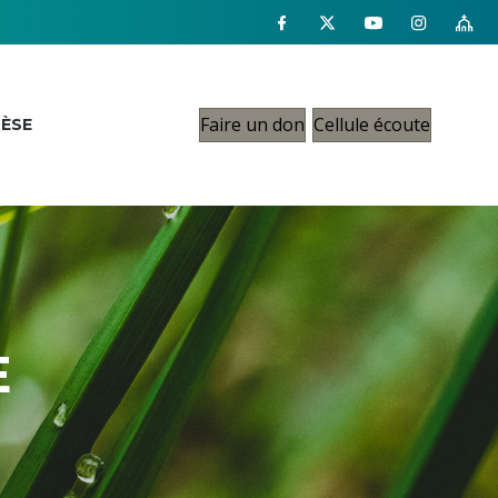
Faire un don
Cellule écoute
CÈSE
E