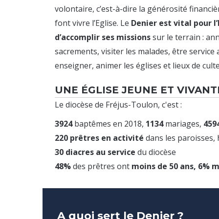
volontaire, c’est-à-dire la générosité financiè
font vivre l’Eglise. Le
Denier est vital pour l
d’accomplir ses missions
sur le terrain : an
sacrements, visiter les malades, être service
enseigner, animer les églises et lieux de culte, 
UNE ÉGLISE JEUNE ET VIVANT
Le diocèse de Fréjus-Toulon, c'est :
3924
baptêmes en 2018,
1134
mariages,
459
220 prêtres en activité
dans les paroisses, 
30 diacres au service
du diocèse
48%
des prêtres ont
moins de 50 ans, 6% m
A quoi sert le Denier ?