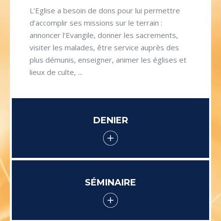
L’Eglise a besoin de dons pour lui permettre
d’accomplir ses missions sur le terrain :
annoncer l’Evangile, donner les sacrements,
visiter les malades, être service auprès des
plus démunis, enseigner, animer les églises et
lieux de culte, ...
DENIER
SÉMINAIRE