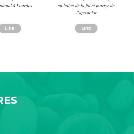
ational à Lourdes
en haine de la foi et martyr de
l’apostolat
 ANNIVERSAIRE
AUX PRÊTRES ORDONNÉS LE 27 JUIN ?
LIRE
ABOUT 66E PÈLERINAGE MILITAIRE INTERNATIONAL À 
LIRE
ABOUT PODCAST JO
RES