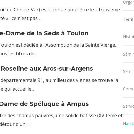
Organ
e du Centre-Var) est connue pour être le « troisième
 » : ce n’est pas ...
Terri
e-Dame de la Seds à Toulon
Histo
Toulon est dédiée à l’Assomption de la Sainte Vierge.
s les titres de ...
Sémina
-Roseline aux Arcs-sur-Argens
Sémin
 départementale 91, au milieu des vignes se trouve la
 qui accueille...
Comm
-Dame de Spéluque à Ampus
Servi
re des champs pauvres, une solide bâtisse (XVIIème et
Hauts 
détour d’un ...