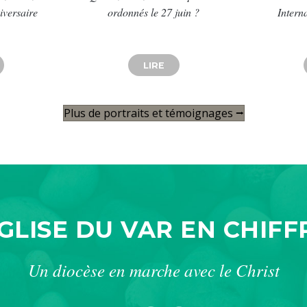
iversaire
ordonnés le 27 juin ?
Intern
 DES 50 ANS DU PÈLERINAGE DES PÈRES À COTIGNAC
BOUT UNE SCULPTURE DE LA SAINTE FAMILLE POUR LE 50ÈME
LIRE
ABOUT QUI SONT LES NOUVE
Plus de portraits et témoignages ⭢
ÉGLISE DU VAR EN CHIFF
Un diocèse en marche avec le Christ