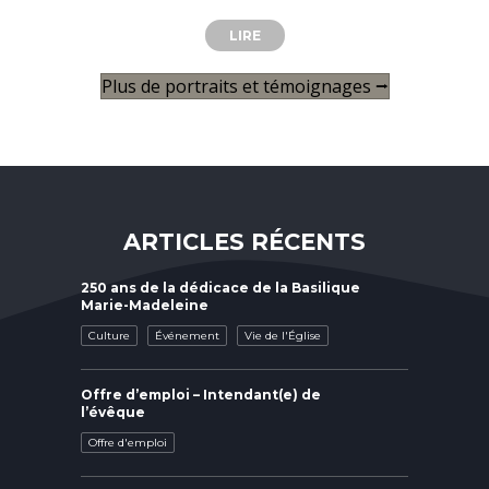
LIRE
ABOUT PODCAST JOËL ANGLÈS D
Plus de portraits et témoignages ⭢
ARTICLES RÉCENTS
250 ans de la dédicace de la Basilique
Marie-Madeleine
Culture
Événement
Vie de l'Église
Offre d’emploi – Intendant(e) de
l’évêque
Offre d'emploi