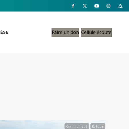
Faire un don
Cellule écoute
CÈSE
Communiqué
Évêque