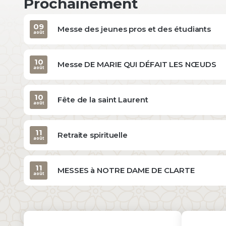
Prochainement
09
Messe des jeunes pros et des étudiants
août
10
Messe DE MARIE QUI DÉFAIT LES NŒUDS
août
10
Fête de la saint Laurent
août
11
Retraite spirituelle
août
11
MESSES à NOTRE DAME DE CLARTE
août