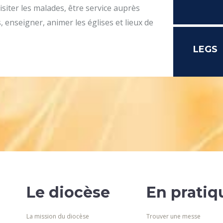
isiter les malades, être service auprès
 enseigner, animer les églises et lieux de
LEGS
Le diocèse
En pratiq
La mission du diocèse
Trouver une messe