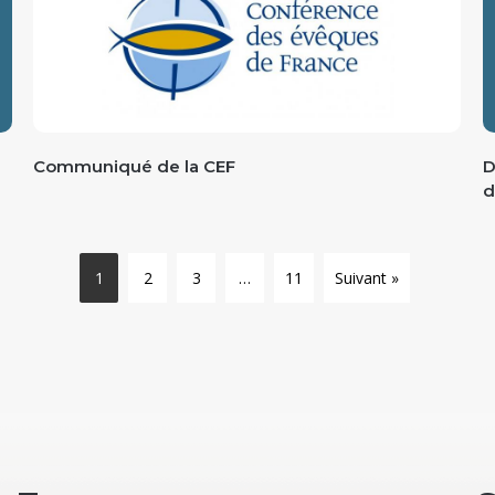
Communiqué de la CEF
D
d
1
2
3
…
11
Suivant »