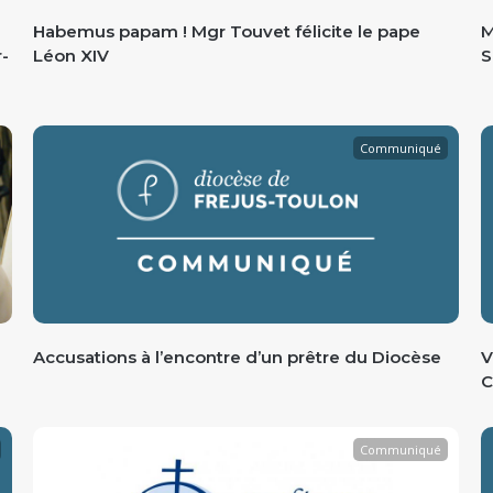
Habemus papam ! Mgr Touvet félicite le pape
M
r-
Léon XIV
S
Communiqué
Accusations à l’encontre d’un prêtre du Diocèse
V
C
Communiqué