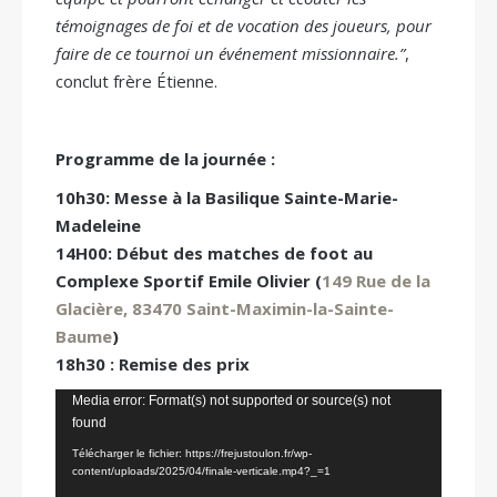
témoignages de foi et de vocation des joueurs, pour
faire de ce tournoi un événement missionnaire.”
,
conclut frère Étienne.
Programme de la journée :
10h30: Messe à la Basilique Sainte-Marie-
Madeleine
14H00: Début des matches de foot au
Complexe Sportif Emile Olivier (
149 Rue de la
Glacière, 83470 Saint-Maximin-la-Sainte-
Baume
)
18h30 : Remise des prix
Lecteur
Media error: Format(s) not supported or source(s) not
found
vidéo
Télécharger le fichier: https://frejustoulon.fr/wp-
content/uploads/2025/04/finale-verticale.mp4?_=1