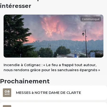
intéresser
Communiqué
evious
Incendie à Cotignac : « Le feu a frappé tout autour,
nous rendons grâce pour les sanctuaires épargnés »
Prochainement
08
MESSES à NOTRE DAME DE CLARTE
août