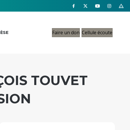
Faire un don
Cellule écoute
CÈSE
OIS TOUVET
SION