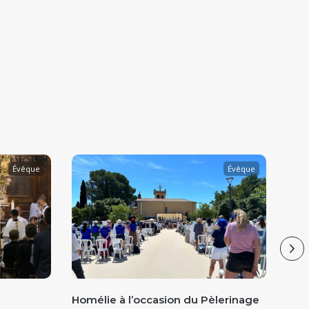
Évêque
Évêque
Ne
Homélie à l’occasion du Pèlerinage
Homé