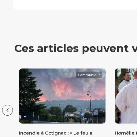
Ces articles peuvent 
que
Communiqué
Previous
VADE
Incendie à Cotignac : « Le feu a
Homélie à