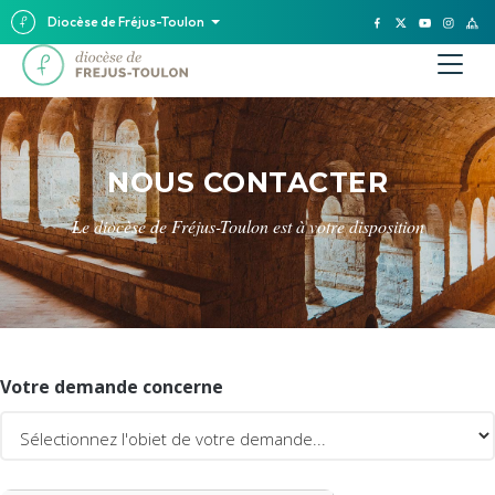
Diocèse de Fréjus-Toulon
NOUS CONTACTER
Le diocèse de Fréjus-Toulon est à votre disposition
Votre demande concerne
CAPTCHA