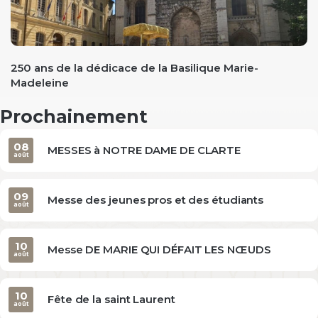
evious
250 ans de la dédicace de la Basilique Marie-
Madeleine
Prochainement
08
MESSES à NOTRE DAME DE CLARTE
août
09
Messe des jeunes pros et des étudiants
août
10
Messe DE MARIE QUI DÉFAIT LES NŒUDS
août
10
Fête de la saint Laurent
août