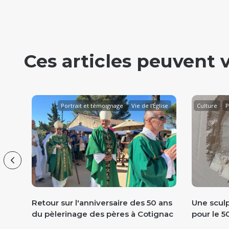
Ces articles peuvent 
age
Portrait et témoignage
Vie de l'Église
Culture
P
Événement
Previous
Retour sur l'anniversaire des 50 ans
Une sculp
du pèlerinage des pères à Cotignac
pour le 5