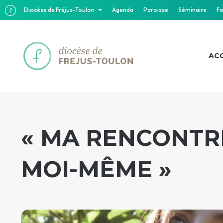
Diocèse de Fréjus-Toulon
Agenda
Paroisse
Séminaire
Fa
ACC
« MA RENCONTRE
MOI-MÊME »