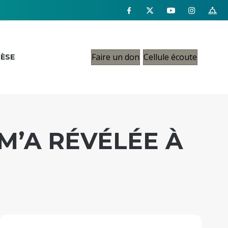
Faire un don
Cellule écoute
CÈSE
M’A RÉVÉLÉE À