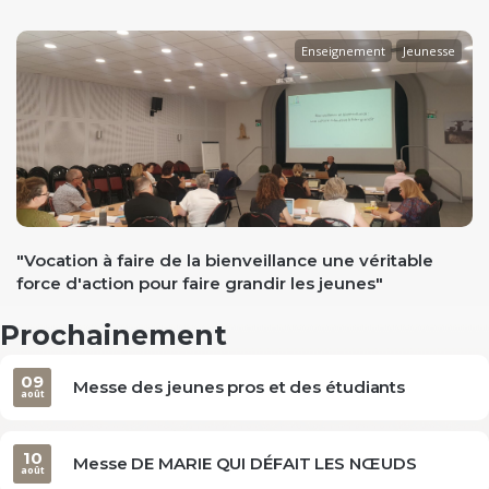
Enseignement
Jeunesse
evious
"Vocation à faire de la bienveillance une véritable
force d'action pour faire grandir les jeunes"
Prochainement
09
Messe des jeunes pros et des étudiants
août
10
Messe DE MARIE QUI DÉFAIT LES NŒUDS
août