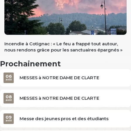
evious
Incendie à Cotignac : « Le feu a frappé tout autour,
nous rendons grâce pour les sanctuaires épargnés »
Prochainement
06
MESSES à NOTRE DAME DE CLARTE
août
08
MESSES à NOTRE DAME DE CLARTE
août
09
Messe des jeunes pros et des étudiants
août