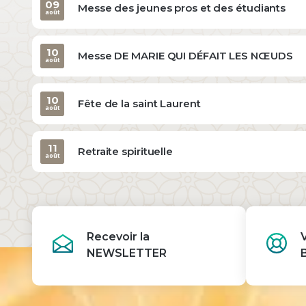
09
Messe des jeunes pros et des étudiants
août
10
Messe DE MARIE QUI DÉFAIT LES NŒUDS
août
10
Fête de la saint Laurent
août
11
Retraite spirituelle
août
Recevoir la
NEWSLETTER