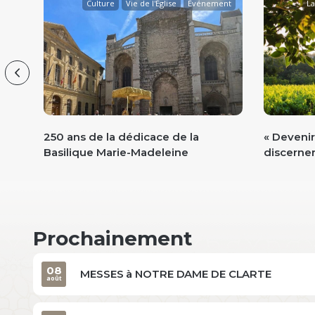
lité
Culture
Vie de l'Église
Événement
La
lise
Previous
250 ans de la dédicace de la
« Devenir
Basilique Marie-Madeleine
discerner 
Prochainement
08
MESSES à NOTRE DAME DE CLARTE
août