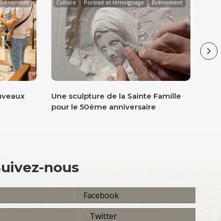
Événement
Culture
Portrait et témoignage
Événement
Ne
uveaux
Une sculpture de la Sainte Famille
Reto
pour le 50ème anniversaire
Suivez-nous
Facebook
Twitter