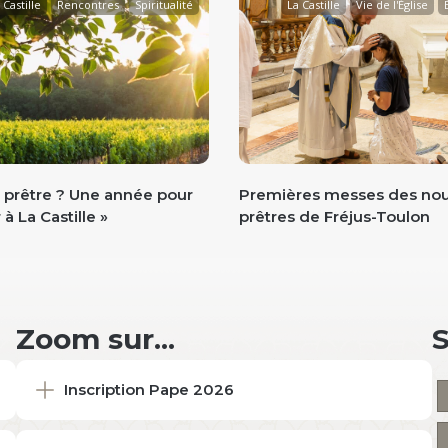
 Castille
Rencontres
Spiritualité
La Castille
Vie de l'Église
Vie de l'Église
 prêtre ? Une année pour
Premières messes des no
à La Castille »
prêtres de Fréjus-Toulon
Zoom sur...
Inscription Pape 2026