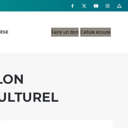
Faire un don
Cellule écoute
CÈSE
LON
ULTUREL