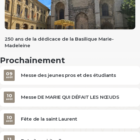
evious
250 ans de la dédicace de la Basilique Marie-
Madeleine
Prochainement
09
Messe des jeunes pros et des étudiants
août
10
Messe DE MARIE QUI DÉFAIT LES NŒUDS
août
10
Fête de la saint Laurent
août
11