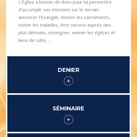
L’Eglise a besoin de dons pour lui permettre
d’accomplir ses missions sur le terrain :
annoncer l’Evangile, donner les sacrements,
visiter les malades, être service auprès des
plus démunis, enseigner, animer les églises et
lieux de culte, ...
DENIER
SÉMINAIRE