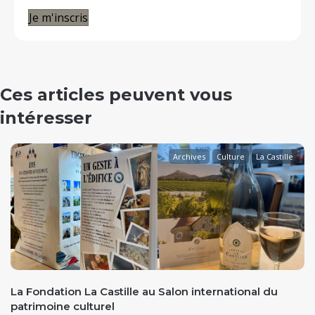
Je m'inscris
Ces articles peuvent vous
intéresser
Archives
Culture
La Castille
evious
La Fondation La Castille au Salon international du
patrimoine culturel