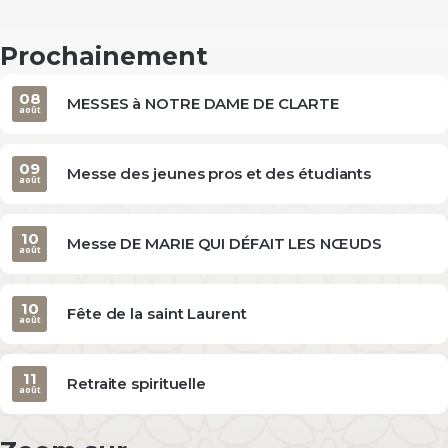
Prochainement
08
MESSES à NOTRE DAME DE CLARTE
août
09
Messe des jeunes pros et des étudiants
août
10
Messe DE MARIE QUI DÉFAIT LES NŒUDS
août
10
Fête de la saint Laurent
août
11
Retraite spirituelle
août