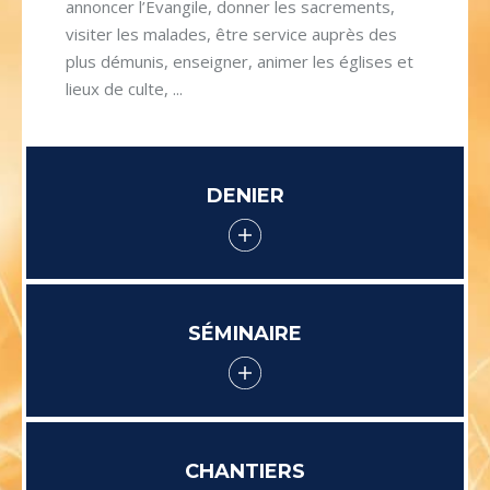
annoncer l’Evangile, donner les sacrements,
visiter les malades, être service auprès des
plus démunis, enseigner, animer les églises et
lieux de culte, ...
DENIER
SÉMINAIRE
CHANTIERS