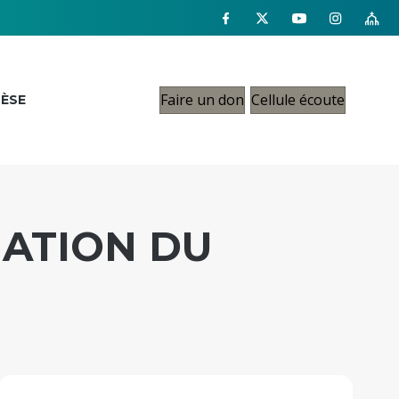
Faire un don
Cellule écoute
CÈSE
ATION DU