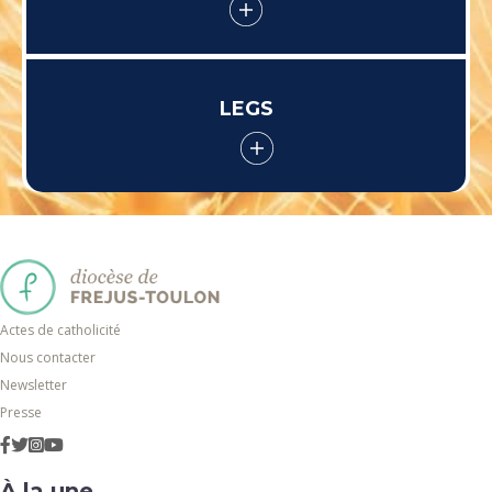
LEGS
Actes de catholicité
Nous contacter
Newsletter
Presse
À la une