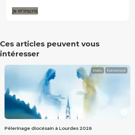
Je m'inscris
Ces articles peuvent vous
intéresser
Vidéo
Événement
evious
Pèlerinage diocésain à Lourdes 2026