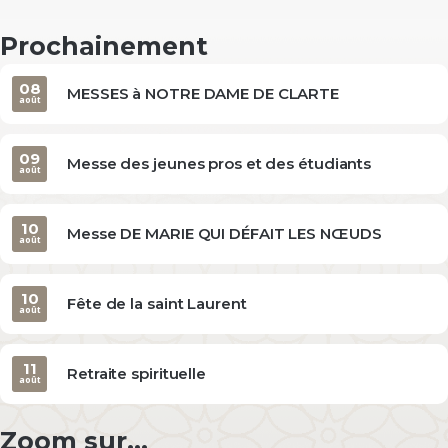
Prochainement
08
MESSES à NOTRE DAME DE CLARTE
août
09
Messe des jeunes pros et des étudiants
août
10
Messe DE MARIE QUI DÉFAIT LES NŒUDS
août
10
Fête de la saint Laurent
août
11
Retraite spirituelle
août
Zoom sur...