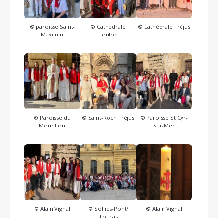
© paroisse Saint-
© Cathédrale
© Cathédrale Fréjus
Maximin
Toulon
© Paroisse du
© Saint-Roch Fréjus
© Paroisse St Cyr-
Mourillon
sur-Mer
© Alain Vignal
© Solliès-Pont/
© Alain Vignal
Toucas