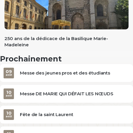
evious
250 ans de la dédicace de la Basilique Marie-
Madeleine
Prochainement
09
Messe des jeunes pros et des étudiants
août
10
Messe DE MARIE QUI DÉFAIT LES NŒUDS
août
10
Fête de la saint Laurent
août