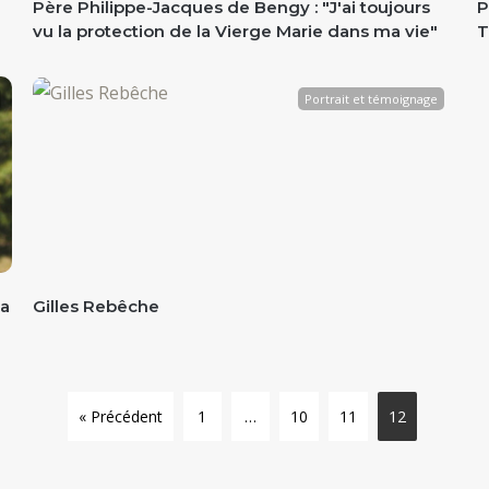
Père Philippe-Jacques de Bengy : "J'ai toujours
P
vu la protection de la Vierge Marie dans ma vie"
T
Portrait et témoignage
'a
Gilles Rebêche
« Précédent
1
…
10
11
12