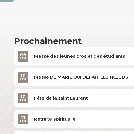
Prochainement
09
Messe des jeunes pros et des étudiants
août
10
Messe DE MARIE QUI DÉFAIT LES NŒUDS
août
10
Fête de la saint Laurent
août
11
Retraite spirituelle
août