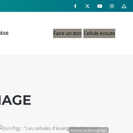
Faire un don
Cellule écoute
CÈSE
NAGE
Portrait et témoignage