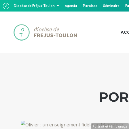
Diocèse de Fréjus-Toulon
Agenda
Paroisse
Séminaire
Fa
ACC
POR
Portrait et témoignage