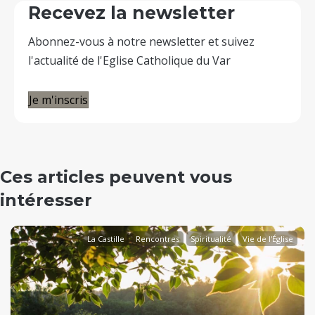
Recevez la newsletter
Abonnez-vous à notre newsletter et suivez
l'actualité de l'Eglise Catholique du Var
Je m'inscris
Ces articles peuvent vous
intéresser
La Castille
Rencontres
Spiritualité
Vie de l'Église
evious