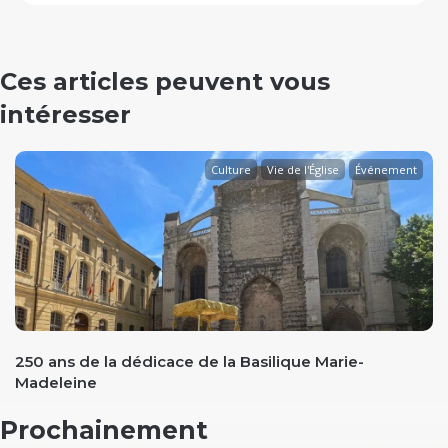
Ces articles peuvent vous
intéresser
Culture
Vie de l'Église
Événement
evious
250 ans de la dédicace de la Basilique Marie-
Madeleine
Prochainement