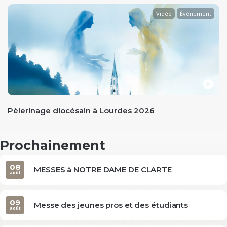
Vidéo
Événement
evious
Pèlerinage diocésain à Lourdes 2026
Prochainement
08
MESSES à NOTRE DAME DE CLARTE
août
09
Messe des jeunes pros et des étudiants
août