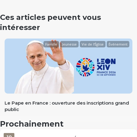
Ces articles peuvent vous
intéresser
Famille
Jeunesse
Vie de l'Église
Événement
evious
Le Pape en France : ouverture des inscriptions grand
public
Prochainement
10