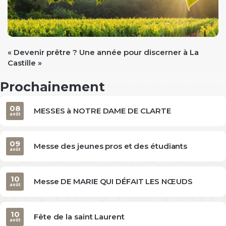
evious
« Devenir prêtre ? Une année pour discerner à La
Castille »
Prochainement
08
MESSES à NOTRE DAME DE CLARTE
août
09
Messe des jeunes pros et des étudiants
août
10
Messe DE MARIE QUI DÉFAIT LES NŒUDS
août
10
Fête de la saint Laurent
août