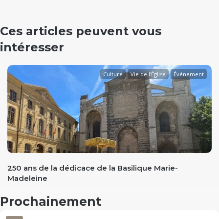
Ces articles peuvent vous
intéresser
Culture
Vie de l'Église
Événement
evious
250 ans de la dédicace de la Basilique Marie-
Madeleine
Prochainement