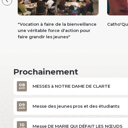
Previous
 de
"Vocation à faire de la bienveillance
Catho'Qu
une véritable force d'action pour
faire grandir les jeunes"
Prochainement
08
MESSES à NOTRE DAME DE CLARTE
août
09
Messe des jeunes pros et des étudiants
août
10
Messe DE MARIE QUI DÉFAIT LES NŒUDS
août