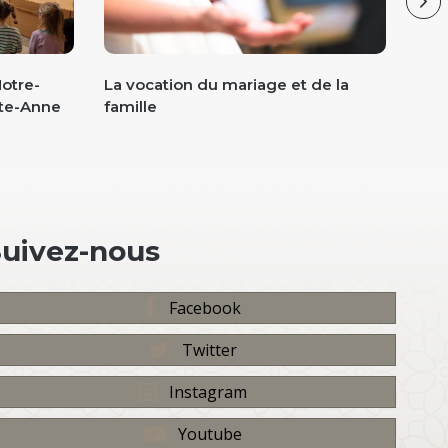
Ne
Notre-
La vocation du mariage et de la
Cat
nte-Anne
famille
Suivez-nous
Facebook
Twitter
Instagram
Youtube