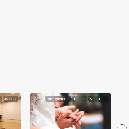
e
Évêque
Enseignement
Famille
Spiritualité