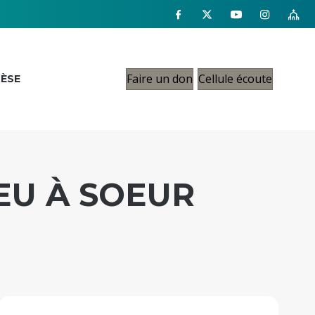
Faire un don
Cellule écoute
CÈSE
EU À SOEUR