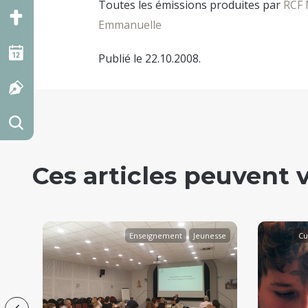
Toutes les émissions produites par
RCF 
Emmanuelle
Publié le 22.10.2008.
Ces articles peuvent 
ent
Enseignement
Jeunesse
Cu