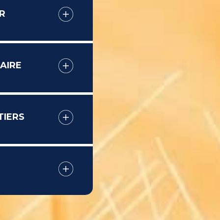
R
AIRE
TIERS