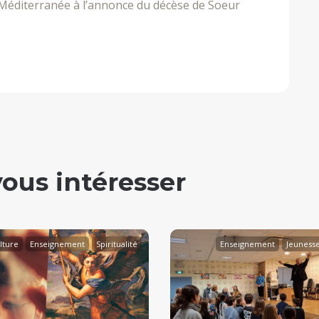
Méditerranée à l’annonce du décèse de Soeur
vous intéresser
lture
Enseignement
Spiritualité
Enseignement
Jeuness
Vie de l'Église