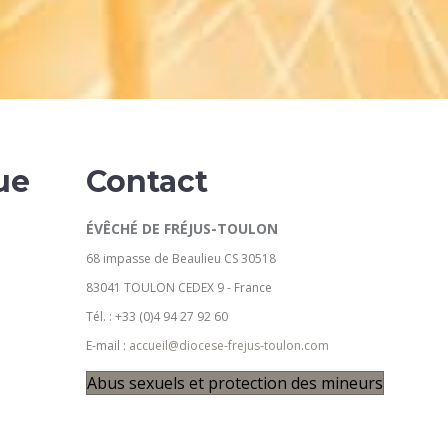
ue
Contact
ÉVÊCHÉ DE FRÉJUS-TOULON
68 impasse de Beaulieu CS 30518
83041 TOULON CEDEX 9 - France
Tél. : +33 (0)4 94 27 92 60
E-mail :
accueil@diocese-frejus-toulon.com
u
Abus sexuels et protection des mineurs