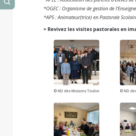
*OGEC : Organisme de gestion de l’Enseign
*APS : Animateur(trice) en Pastorale Scolair
> Revivez les visites pastorales en im
© ND des Missions Toulon
© ND des