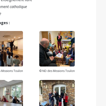
ement catholique
e
ages :
 Missions Toulon
© ND des Missions Toulon