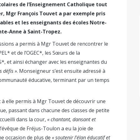
colaires de l’Enseignement Catholique tout
ier, Mgr François Touvet a par exemple pris
ables et les enseignants des écoles Notre-
nte-Anne à Saint-Tropez.
ssions a permis à Mgr Touvet de rencontrer le
APEL* et de l’OGEC*, les Sœurs de la
PS*, et ainsi échanger avec les enseignantes du
s défis »
. Monseigneur s’est ensuite adressé à
 communauté éducative, terminant par un temps
t à elle permis à Mgr Touvet de découvrir une
ique, passant dans chacune des classes de petite
cueilli dans la cour,
« chantant, dansant et
, l’évêque de Fréjus-Toulon a eu la joie de
ne occasion de plus de
« soutenir l’élan éducatif et