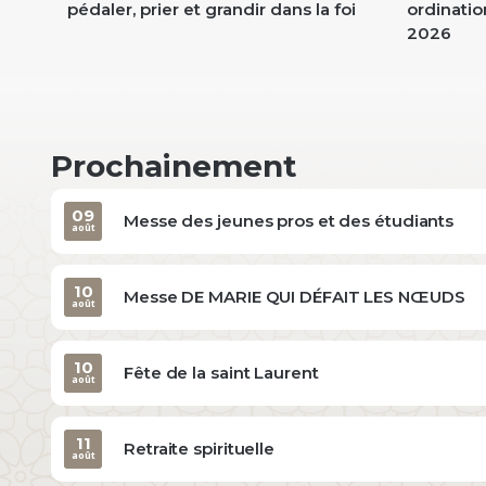
pédaler, prier et grandir dans la foi
ordinatio
2026
Prochainement
09
Messe des jeunes pros et des étudiants
août
10
Messe DE MARIE QUI DÉFAIT LES NŒUDS
août
10
Fête de la saint Laurent
août
11
Retraite spirituelle
août