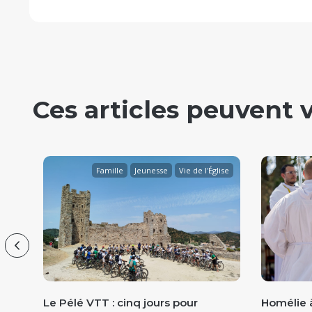
Ces articles peuvent 
que
Famille
Jeunesse
Vie de l'Église
Previous
Le Pélé VTT : cinq jours pour
Homélie à