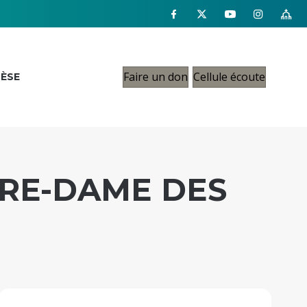
Faire un don
Cellule écoute
CÈSE
TRE-DAME DES