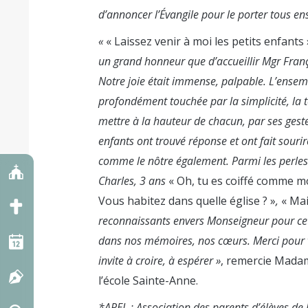
d’annoncer l’Évangile pour le porter tous e
«
« Laissez venir à moi les petits enfants 
un grand honneur que d’accueillir Mgr Franç
Notre joie était immense, palpable. L’ensem
profondément touchée par la simplicité, la
mettre à la hauteur de chacun, par ses geste
enfants ont trouvé réponse et ont fait souri
comme le nôtre également. Parmi les perles 
Charles, 3 ans
« Oh, tu es coiffé comme m
Vous habitez dans quelle église ? »
,
« Mai
reconnaissants envers Monseigneur pour cet
dans nos mémoires, nos cœurs.
Merci pour 
invite à croire, à espérer »
, remercie Madam
l’école Sainte-Anne.
*APEL : Association des parents d’élèves de 