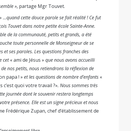
nsemble »
, partage Mgr Touvet.
»
…quand cette douce parole se fait réalité ! Ce fut
ois Touvet dans notre petite école Sainte-Anne.
ble de la communauté, petits et grands, a été
 touche toute personnelle de Monseigneur de se
s et ses paroles. Les questions franches des
re cet
« ami de Jésus »
que nous avons accueilli
de nos petits, nous retiendrons la réflexion de
on papa ! »
et les questions de nombre d’enfants
«
s c’est quoi votre travail ?»
. Nous sommes très
te journée dont le souvenir restera longtemps
votre présence. Elle est un signe précieux et nous
e Frédérique Zupan, chef d’établissement de
l’enseignement libre