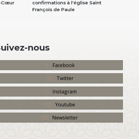
é-Cœur
confirmations à l'église Saint
une 
François de Paule
fair
Suivez-nous
Facebook
Twitter
Instagram
Youtube
Newsletter