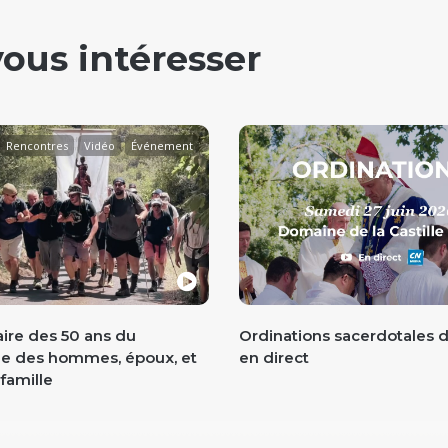
vous intéresser
Rencontres
Vidéo
Événement
ire des 50 ans du
Ordinations sacerdotales d
ge des hommes, époux, et
en direct
famille