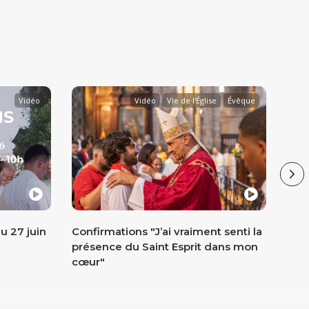
Vidéo
Vidéo
Vie de l'Église
Évêque
Ne
u 27 juin
Confirmations "J’ai vraiment senti la
Pèl
présence du Saint Esprit dans mon
et m
cœur"