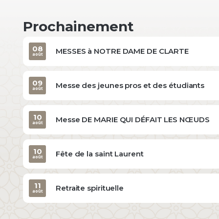
Prochainement
08
MESSES à NOTRE DAME DE CLARTE
août
09
Messe des jeunes pros et des étudiants
août
10
Messe DE MARIE QUI DÉFAIT LES NŒUDS
août
10
Fête de la saint Laurent
août
11
Retraite spirituelle
août