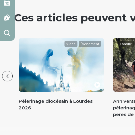
Ces articles peuvent 
déo
Vidéo
Événement
Famille
Previous
Je
Pèlerinage diocésain à Lourdes
Anniversa
l
2026
pèlerina
pères de 