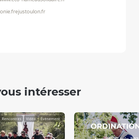
conie.frejustoulon.fr
vous intéresser
Rencontres
Vidéo
Événement