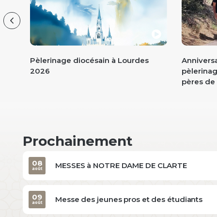
Previous
Je
Pèlerinage diocésain à Lourdes
Anniversa
l
2026
pèlerina
pères de 
Prochainement
08
MESSES à NOTRE DAME DE CLARTE
août
09
Messe des jeunes pros et des étudiants
août