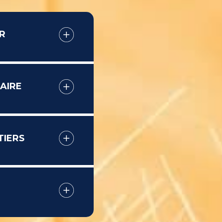
R
AIRE
TIERS