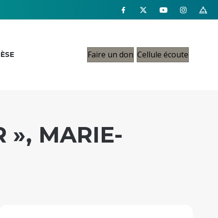
Faire un don
Cellule écoute
CÈSE
 », MARIE-