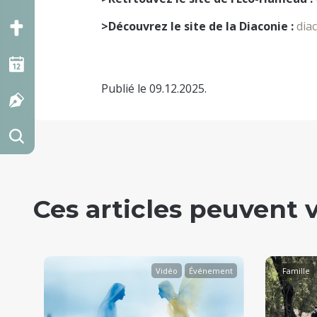
>Découvrez le site de la Diaconie :
dia
Publié le 09.12.2025.
Ces articles peuvent 
déo
Vidéo
Événement
Famille