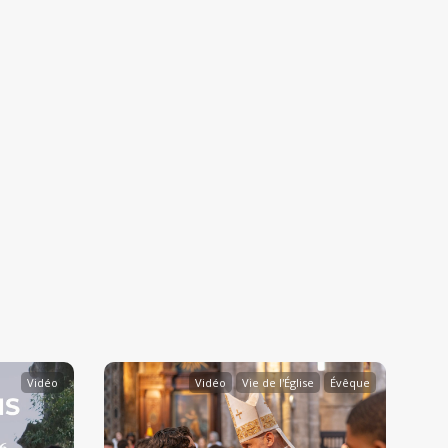
Vidéo
Vidéo
Vie de l'Église
Évêque