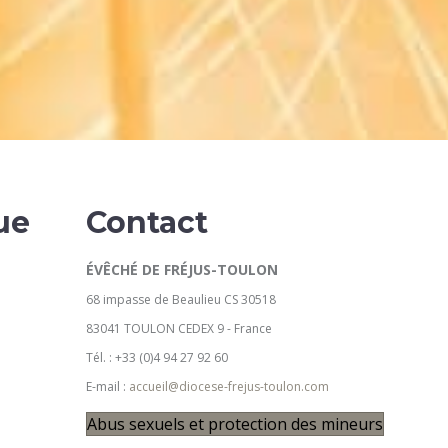
ue
Contact
ÉVÊCHÉ DE FRÉJUS-TOULON
68 impasse de Beaulieu CS 30518
83041 TOULON CEDEX 9 - France
Tél. : +33 (0)4 94 27 92 60
E-mail :
accueil@diocese-frejus-toulon.com
u
Abus sexuels et protection des mineurs