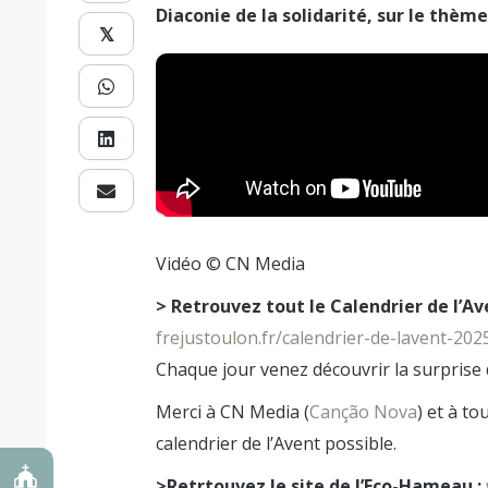
Diaconie de la solidarité, sur le thème
𝕏
Vidéo © CN Media
> Retrouvez tout le Calendrier de l’Ave
frejustoulon.fr/calendrier-de-lavent-202
Chaque jour venez découvrir la surprise d
Merci à CN Media (
Canção Nova
) et à t
calendrier de l’Avent possible.
>Retrtouvez le site de l’Eco-Hameau :