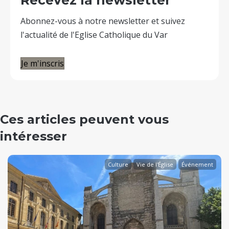
Recevez la newsletter
Abonnez-vous à notre newsletter et suivez
l'actualité de l'Eglise Catholique du Var
Je m'inscris
Ces articles peuvent vous
intéresser
Culture
Vie de l'Église
Événement
evious