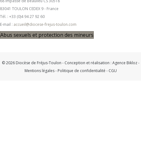
68 impasse de Beaulieu CS 30518
83041 TOULON CEDEX 9 - France
Tél. : +33 (0)4 94 27 92 60
E-mail :
accueil@diocese-frejus-toulon.com
Abus sexuels et protection des mineurs
© 2026 Diocèse de Fréjus-Toulon - Conception et réalisation :
Agence Bikloz
-
Mentions légales
-
Politique de confidentialité
-
CGU