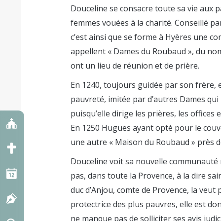
Douceline se consacre toute sa vie aux 
femmes vouées à la charité. Conseillé par
c’est ainsi que se forme à Hyères une c
appellent « Dames du Roubaud », du nom de
ont un lieu de réunion et de prière.
En 1240, toujours guidée par son frère, 
pauvreté, imitée par d’autres Dames qui 
puisqu’elle dirige les prières, les office
En 1250 Hugues ayant opté pour le couvent
une autre « Maison du Roubaud » près de 
Douceline voit sa nouvelle communauté m
pas, dans toute la Provence, à la dire sai
duc d’Anjou, comte de Provence, la veut pr
protectrice des plus pauvres, elle est don
ne manque pas de solliciter ses avis judic