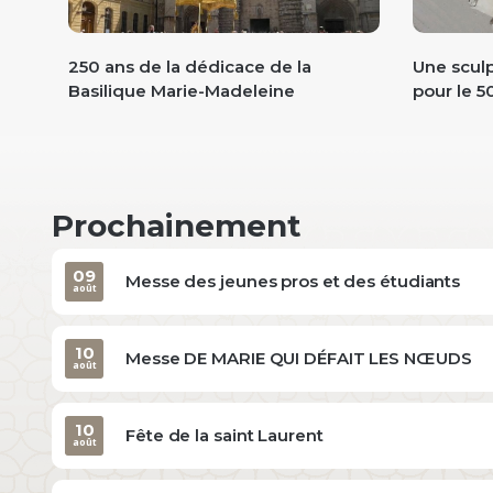
Var"
250 ans de la dédicace de la
Une sculp
Basilique Marie-Madeleine
pour le 5
Prochainement
09
Messe des jeunes pros et des étudiants
août
10
Messe DE MARIE QUI DÉFAIT LES NŒUDS
août
10
Fête de la saint Laurent
août