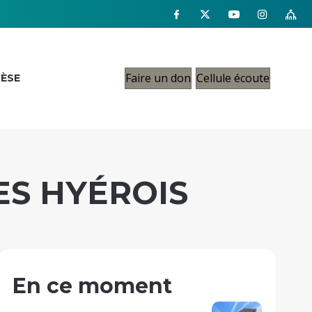
Faire un don
Cellule écoute
CÈSE
ES HYÉROIS
En ce moment