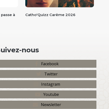
 passe à
Catho'Quizz Carême 2026
Gran
Cast
Suivez-nous
Facebook
Twitter
Instagram
Youtube
Newsletter