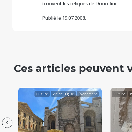
trouvent les reliques de Douceline.
Publié le 19.07.2008.
Ces articles peuvent 
ure
Culture
Vie de l'Église
Événement
Culture
P
Previous