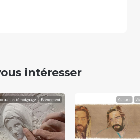
vous intéresser
ortrait et témoignage
Événement
Culture
Vie