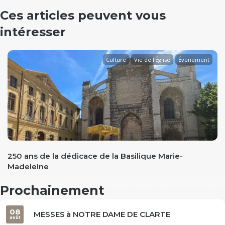
Ces articles peuvent vous
intéresser
Culture
Vie de l'Église
Événement
evious
250 ans de la dédicace de la Basilique Marie-
Madeleine
Prochainement
08
MESSES à NOTRE DAME DE CLARTE
août