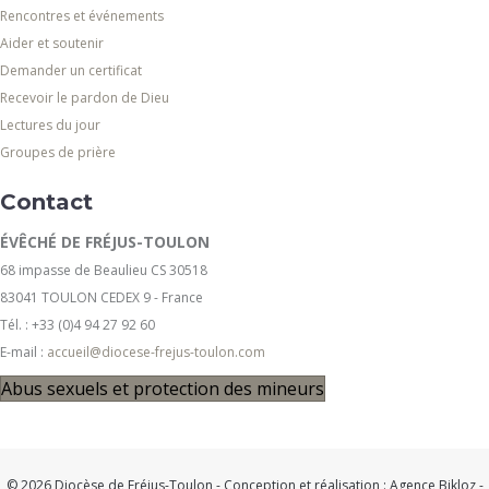
Rencontres et événements
Aider et soutenir
Demander un certificat
Recevoir le pardon de Dieu
Lectures du jour
Groupes de prière
Contact
ÉVÊCHÉ DE FRÉJUS-TOULON
68 impasse de Beaulieu CS 30518
83041 TOULON CEDEX 9 - France
Tél. : +33 (0)4 94 27 92 60
E-mail :
accueil@diocese-frejus-toulon.com
Abus sexuels et protection des mineurs
© 2026 Diocèse de Fréjus-Toulon - Conception et réalisation :
Agence Bikloz
-