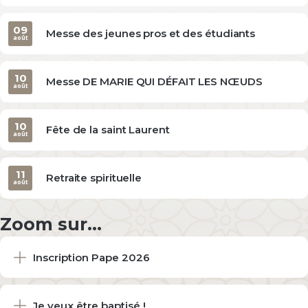
09
Messe des jeunes pros et des étudiants
août
10
Messe DE MARIE QUI DÉFAIT LES NŒUDS
août
10
Fête de la saint Laurent
août
11
Retraite spirituelle
août
Zoom sur...
Inscription Pape 2026
Je veux être baptisé !