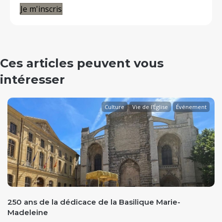
Je m'inscris
Ces articles peuvent vous
intéresser
Culture
Vie de l'Église
Événement
evious
250 ans de la dédicace de la Basilique Marie-
Madeleine