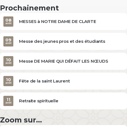
Prochainement
08
MESSES à NOTRE DAME DE CLARTE
août
09
Messe des jeunes pros et des étudiants
août
10
Messe DE MARIE QUI DÉFAIT LES NŒUDS
août
10
Fête de la saint Laurent
août
11
Retraite spirituelle
août
Zoom sur...