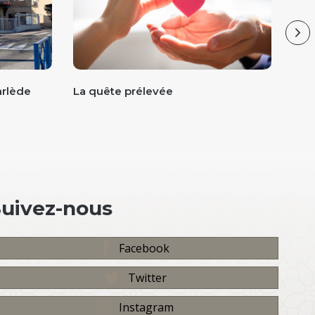
Ne
arlède
La quête prélevée
Com
Pâq
Suivez-nous
Facebook
Twitter
Instagram