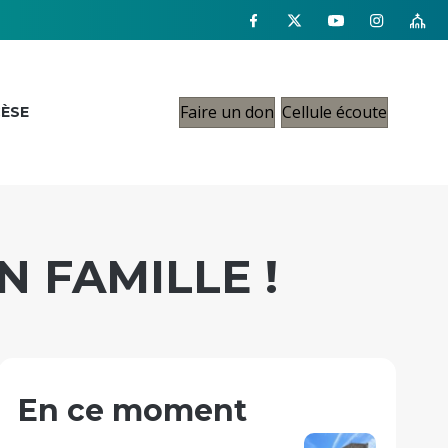
Faire un don
Cellule écoute
CÈSE
N FAMILLE !
En ce moment