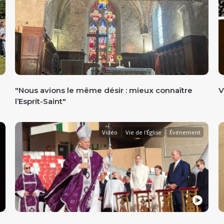
"Nous avions le même désir : mieux connaître
V
l’Esprit-Saint"
Vidéo
Vie de l'Église
Événement