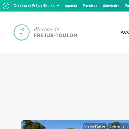
Diocèse de Fréjus-Toulon
Agenda
Paroisse
Séminaire
Fa
ACC
Vie de l'Église
Événement