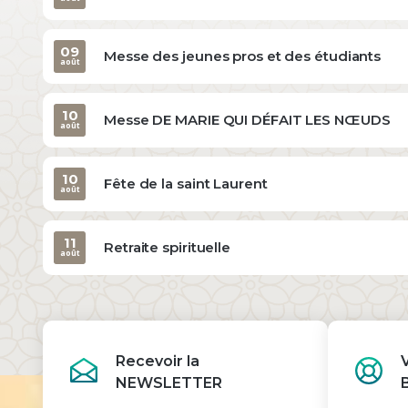
09
Messe des jeunes pros et des étudiants
août
10
Messe DE MARIE QUI DÉFAIT LES NŒUDS
août
10
Fête de la saint Laurent
août
11
Retraite spirituelle
août
Recevoir la
NEWSLETTER