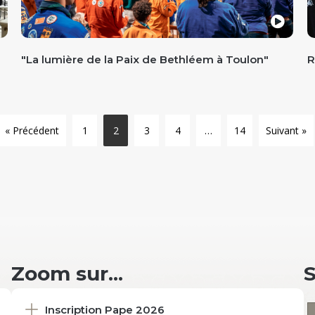
"La lumière de la Paix de Bethléem à Toulon"
R
« Précédent
1
2
3
4
…
14
Suivant »
Zoom sur...
Inscription Pape 2026