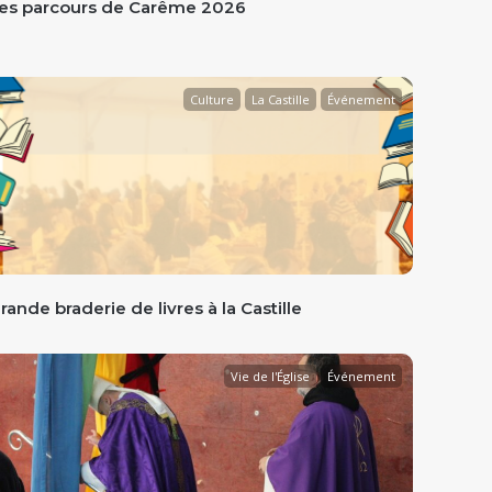
es parcours de Carême 2026
Culture
La Castille
Événement
rande braderie de livres à la Castille
Vie de l'Église
Événement