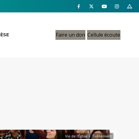
Faire un don
Cellule écoute
CÈSE
Vie de l'Église
Événement