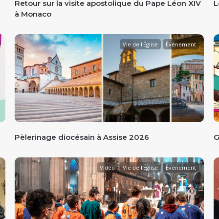
Retour sur la visite apostolique du Pape Léon XIV
L
à Monaco
Vie de l'Église
Événement
Pèlerinage diocésain à Assise 2026
G
Vidéo
Vie de l'Église
Événement