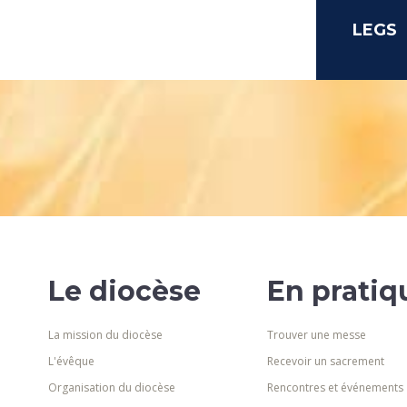
LEGS
Le diocèse
En pratiq
La mission du diocèse
Trouver une messe
L'évêque
Recevoir un sacrement
Organisation du diocèse
Rencontres et événements