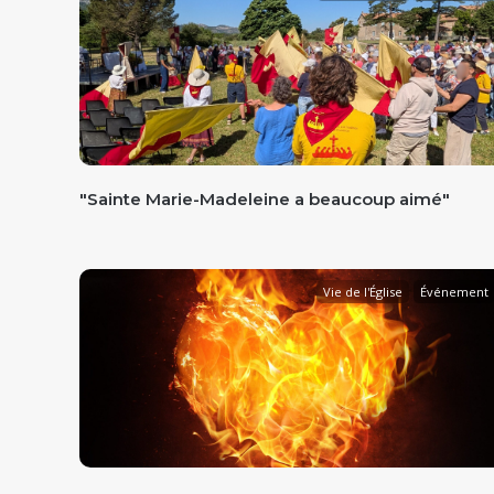
"Sainte Marie-Madeleine a beaucoup aimé"
Vie de l'Église
Événement