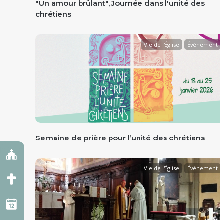
"Un amour brûlant", Journée dans l'unité des
chrétiens
Vie de l'Église
Événement
Semaine de prière pour l’unité des chrétiens
Vie de l'Église
Événement