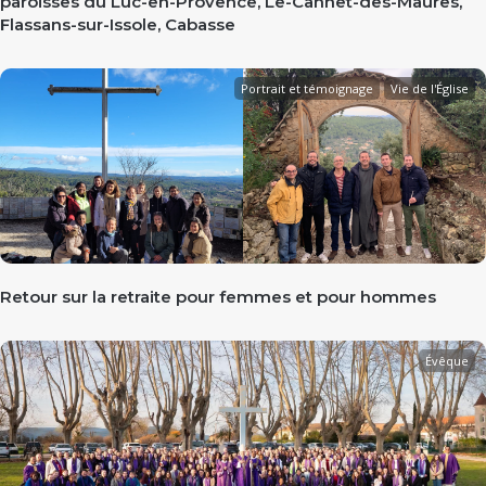
paroisses du Luc-en-Provence, Le-Cannet-des-Maures,
Flassans-sur-Issole, Cabasse
Portrait et témoignage
Vie de l'Église
Retour sur la retraite pour femmes et pour hommes
Évêque