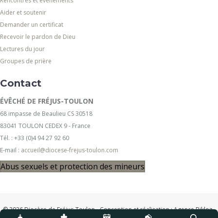
Rencontres et événements
Aider et soutenir
Demander un certificat
Recevoir le pardon de Dieu
Lectures du jour
Groupes de prière
Contact
ÉVÊCHÉ DE FRÉJUS-TOULON
68 impasse de Beaulieu CS 30518
83041 TOULON CEDEX 9 - France
Tél. : +33 (0)4 94 27 92 60
E-mail :
accueil@diocese-frejus-toulon.com
Abus sexuels et protection des mineurs
© 2026 Diocèse de Fréjus-Toulon - Conception et réalisation :
Agence Bikloz
-