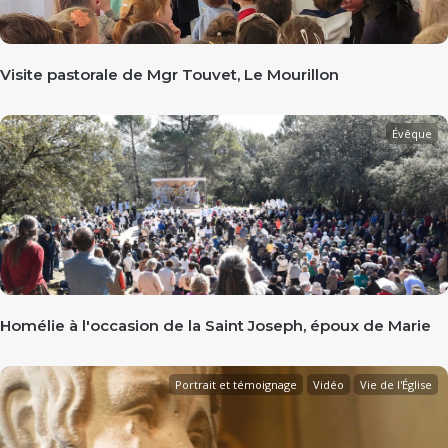
Visite pastorale de Mgr Touvet, Le Mourillon
Évêque
Homélie à l'occasion de la Saint Joseph, époux de Marie
Portrait et témoignage
Vidéo
Vie de l'Église