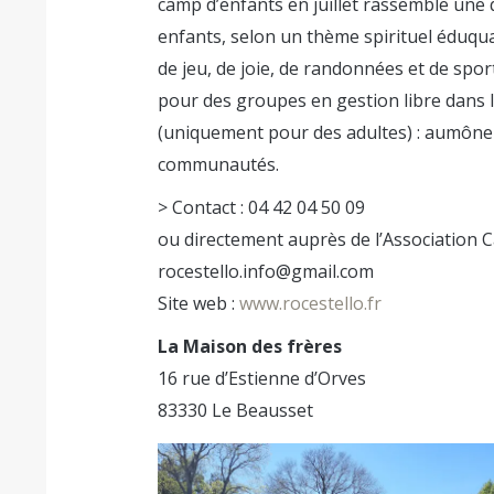
camp d’enfants en juillet rassemble une
enfants, selon un thème spirituel éduq
de jeu, de joie, de randonnées et de sport
pour des groupes en gestion libre dans
(uniquement pour des adultes) : aumôner
communautés.
> Contact : 04 42 04 50 09
ou directement auprès de l’Association 
rocestello.info@gmail.com
Site web :
www.rocestello.fr
La Maison des frères
16 rue d’Estienne d’Orves
83330 Le Beausset