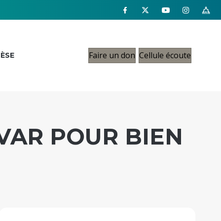
Faire un don
Cellule écoute
CÈSE
 VAR POUR BIEN
E