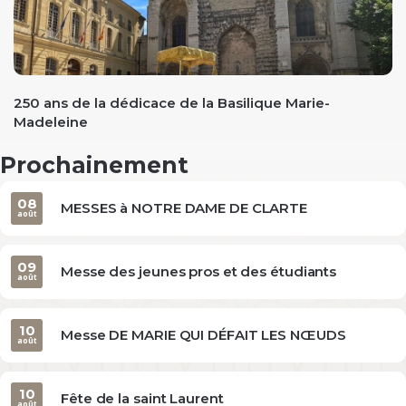
evious
250 ans de la dédicace de la Basilique Marie-
Madeleine
Prochainement
08
MESSES à NOTRE DAME DE CLARTE
août
09
Messe des jeunes pros et des étudiants
août
10
Messe DE MARIE QUI DÉFAIT LES NŒUDS
août
10
Fête de la saint Laurent
août