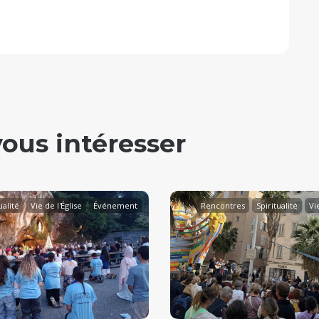
vous intéresser
ualité
Vie de l'Église
Événement
Rencontres
Spiritualité
Vie