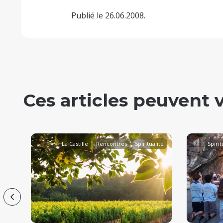
Publié le 26.06.2008.
Ces articles peuvent 
déo
La Castille
Rencontres
Spiritualité
Spirit
Vie de l'Église
Previous