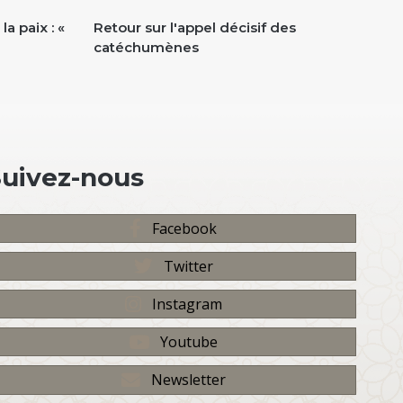
la paix : «
Retour sur l'appel décisif des
Pod
catéchumènes
comb
Bea
Suivez-nous
Facebook
Twitter
Instagram
Youtube
Newsletter