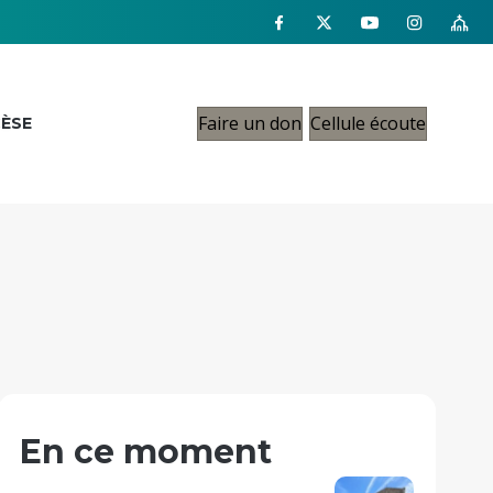
Faire un don
Cellule écoute
CÈSE
En ce moment