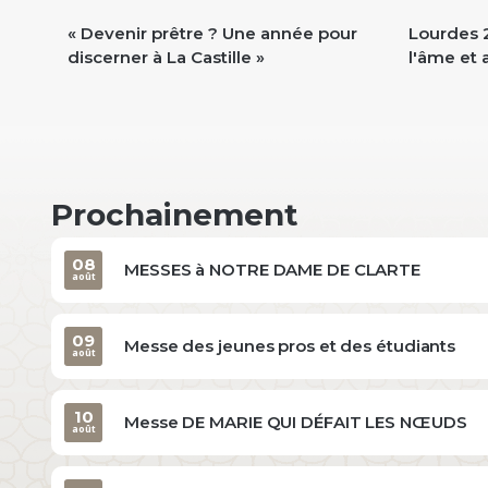
« Devenir prêtre ? Une année pour
Lourdes 2
discerner à La Castille »
l'âme et 
Prochainement
08
MESSES à NOTRE DAME DE CLARTE
août
09
Messe des jeunes pros et des étudiants
août
10
Messe DE MARIE QUI DÉFAIT LES NŒUDS
août