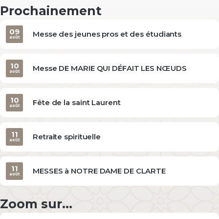
Prochainement
09
Messe des jeunes pros et des étudiants
août
10
Messe DE MARIE QUI DÉFAIT LES NŒUDS
août
10
Fête de la saint Laurent
août
11
Retraite spirituelle
août
11
MESSES à NOTRE DAME DE CLARTE
août
Zoom sur...