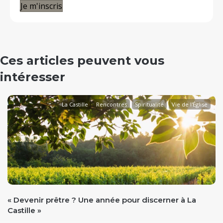
Je m'inscris
Ces articles peuvent vous
intéresser
La Castille
Rencontres
Spiritualité
Vie de l'Église
evious
« Devenir prêtre ? Une année pour discerner à La
Castille »