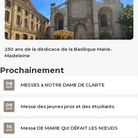
evious
250 ans de la dédicace de la Basilique Marie-
Madeleine
Prochainement
08
MESSES à NOTRE DAME DE CLARTE
août
09
Messe des jeunes pros et des étudiants
août
10
Messe DE MARIE QUI DÉFAIT LES NŒUDS
août