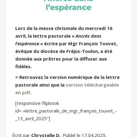
Lors de la messe chrismale du mercredi 16
avril, la lettre pastorale
« Ancrés dans
l’espérance »
écrite par Mgr François Touvet,
évêque du diocèse de Fréjus-Toulon, a été
donnée aux prêtres pour la diffuser aux
fidèles.
> Retrouvez la version numérique de la lettre
pastorale ainsi que la
version téléchargeable
en pdf
.
[responsive-flipbook
id= »lettre_pastorale_de_mgr_françois_touvet_-
_13_avril_2025″]
Écrit par
Chrystelle D.
. Publié le 17.04.2025.