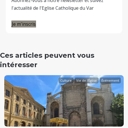
Abonnez-vous à notre newsletter et suivez
l'actualité de l'Eglise Catholique du Var
Je m'inscris
Ces articles peuvent vous
intéresser
Culture
Vie de l'Église
Événement
evious