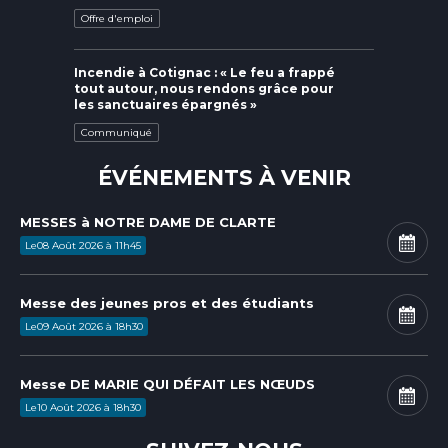
Offre d'emploi
Incendie à Cotignac : « Le feu a frappé
tout autour, nous rendons grâce pour
les sanctuaires épargnés »
Communiqué
ÉVÉNEMENTS À VENIR
MESSES à NOTRE DAME DE CLARTE
Le
08
Août
2026
à
11h45
Messe des jeunes pros et des étudiants
Le
09
Août
2026
à
18h30
Messe DE MARIE QUI DÉFAIT LES NŒUDS
Le
10
Août
2026
à
18h30