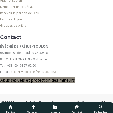
Aider et soutenir
Demander un certificat
Recevoir le pardon de Dieu
Lectures du jour
Groupes de prière
Contact
ÉVÊCHÉ DE FRÉJUS-TOULON
68 impasse de Beaulieu CS 30518
83041 TOULON CEDEX 9 - France
Tél. : +33 (0)4 94 27 92 60
E-mail :
accueil@diocese-frejus-toulon.com
Abus sexuels et protection des mineurs
© 2026 Diocèse de Fréjus-Toulon - Conception et réalisation :
Agence Bikloz
-
Mentions légales
-
Politique de confidentialité
-
CGU
Paroisse
Sacrement
Agenda
Certificat
Rechercher